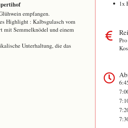
1x 
pertihof
 Glühwein empfangen.
hes Highlight : Kalbsgulasch vom
ert mit Semmelknödel und einem
Rei
Pro
kalische Unterhaltung, die das
Kos
Abf
6:4
7:0
7:1
7:2
7:3