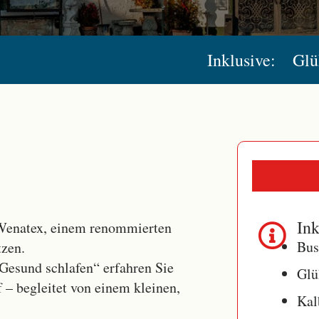
Inklusive:
Glü
Ink
 Wenatex, einem renommierten
Bus
tzen.
Gesund schlafen“ erfahren Sie
Glü
 – begleitet von einem kleinen,
Kal