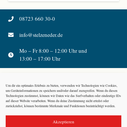
08723 660 30-0
info@stelzeneder.de
Mo – Fr 8:00 – 12:00 Uhr und
13:00 – 17:00 Uhr
Stelzeneder Busreisen
Um dir ein optimales Erlebnis zu bieten, verwenden wir Technologien wie Cookies,
Hainberg 35
um Geräteinformationen zu speichern und/oder darauf zuzugreifen. Wenn du diesen
D-94424 Arnstorf
Technologien zustimmst, können wir Daten wie das Surfverhalten oder eindeutige IDs
auf dieser Website verarbeiten. Wenn du deine Zustimmung nicht erteilst oder
zurückziehst, können bestimmte Merkmale und Funktionen beeinträchtigt werden.
Barrierefreiheitserklärung
|
Reiseinformationen
|
Datenschutzerklärung
Akzeptieren