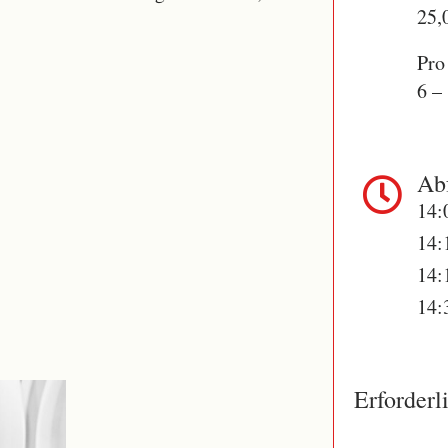
25,
Pro
6 –
Abf
14:
14:
14:
14:
Erforderl