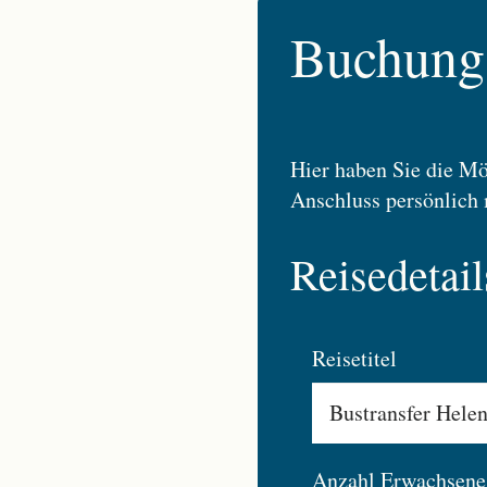
Buchungs
Hier haben Sie die Mö
Anschluss persönlich 
Reisedetail
Reisetitel
Anzahl Erwachsene